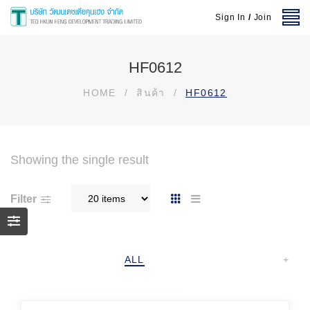
Sign In
/
Join
HF0612
HOME
/
สินค้า
/
HF0612
Showing the single result
Filter
ALL
+