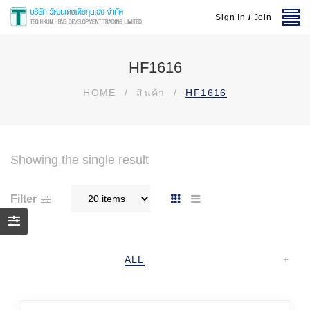
Sign In
/
Join
HF1616
HOME
/
สินค้า
/
HF1616
Showing the single result
Filter
ALL
+