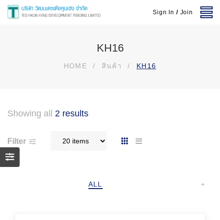
Sign In
/
Join
KH16
HOME
/
สินค้า
/
KH16
Showing all
2 results
Filter
ALL
+