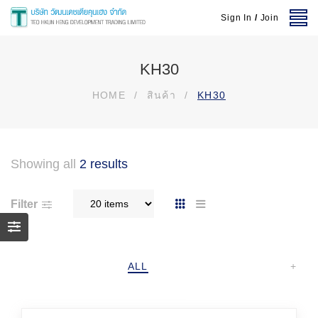
Sign In
/
Join
KH30
HOME
/
สินค้า
/
KH30
Showing all
2 results
Filter
ALL
+