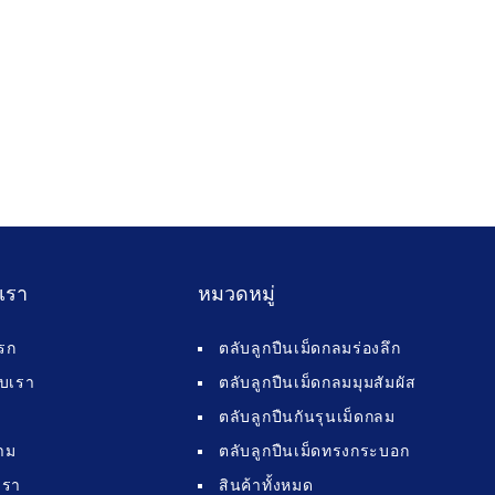
บเรา
หมวดหมู่
รก
ตลับลูกปืนเม็ดกลมร่องลึก
กับเรา
ตลับลูกปืนเม็ดกลมมุมสัมผัส
ตลับลูกปืนกันรุนเม็ดกลม
าม
ตลับลูกปืนเม็ดทรงกระบอก
เรา
สินค้าทั้งหมด