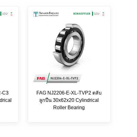
2-C3
FAG NJ2206-E-XL-TVP2 ตลับ
drical
ลูกปืน 30x62x20 Cylindrical
Roller Bearing