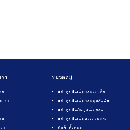
บเรา
หมวดหมู่
รก
ตลับลูกปืนเม็ดกลมร่องลึก
กับเรา
ตลับลูกปืนเม็ดกลมมุมสัมผัส
ตลับลูกปืนกันรุนเม็ดกลม
าม
ตลับลูกปืนเม็ดทรงกระบอก
เรา
สินค้าทั้งหมด