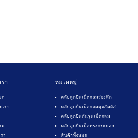
บเรา
หมวดหมู่
รก
ตลับลูกปืนเม็ดกลมร่องลึก
กับเรา
ตลับลูกปืนเม็ดกลมมุมสัมผัส
ตลับลูกปืนกันรุนเม็ดกลม
าม
ตลับลูกปืนเม็ดทรงกระบอก
เรา
สินค้าทั้งหมด