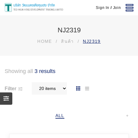
Sign In
/
Join
NJ2319
HOME
/
สินค้า
/
NJ2319
Showing all
3 results
Filter
ALL
+