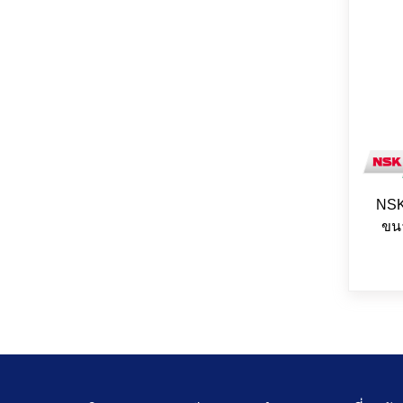
NSK
ขนา