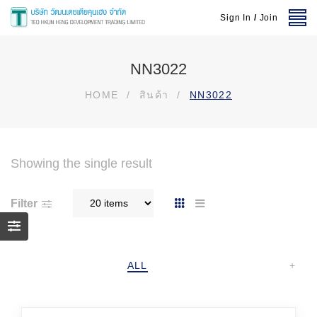
Sign In
/
Join
NN3022
HOME
/
สินค้า
/
NN3022
Showing the single result
Filter
ALL
+