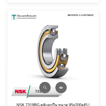
NSK 7319BG ตลับลูกปืน ขนาด 95x200x45 |