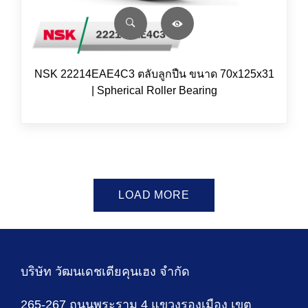
NSK 22214EAE4C3 ตลับลูกปืน ขนาด 70x125x31
| Spherical Roller Bearing
LOAD MORE
บริษัท วัฒนเดชเตียคุนเฮง จำกัด
265-267 ถนนพระราม 4 แขวงรองเมือง เขต