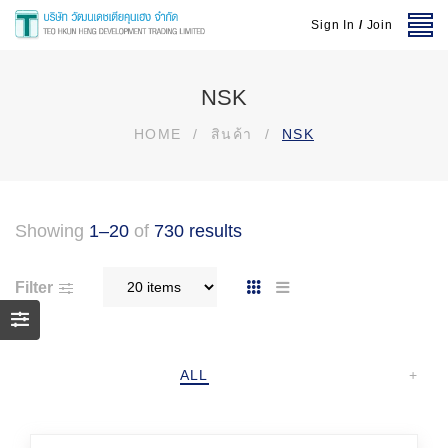
Sign In
/
Join
NSK
HOME
/
สินค้า
/
NSK
Showing
1–20
of
730 results
Filter
ALL
+