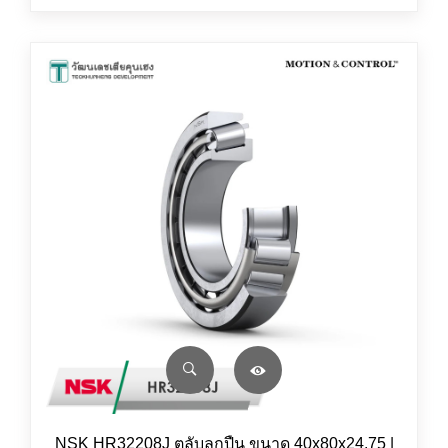
NSK HR32208J ตลับลูกปืน ขนาด 40x80x24.75 |