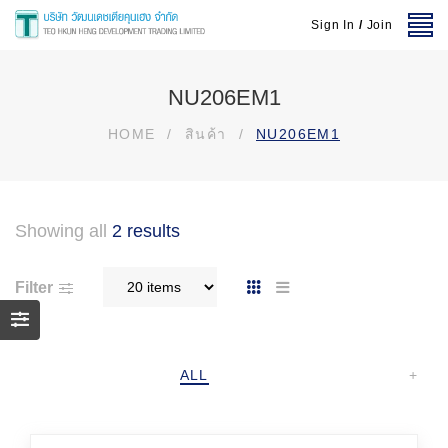
Sign In
/
Join
NU206EM1
HOME
/
สินค้า
/
NU206EM1
Showing all
2 results
Filter
ALL
+