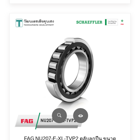
FAG NU207-E-XL-TVP2 ตลับลูกปืน ขนาด