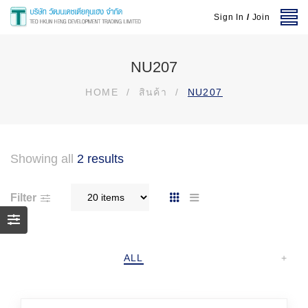
Sign In
/
Join
NU207
HOME
/
สินค้า
/
NU207
Showing all
2 results
Filter
ALL
+