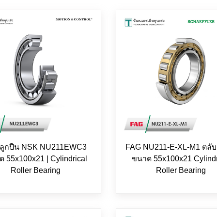
บลูกปืน NSK NU211EWC3
FAG NU211-E-XL-M1 ตลับล
 55x100x21 | Cylindrical
ขนาด 55x100x21 Cylindr
Roller Bearing
Roller Bearing