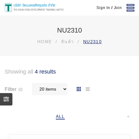
Sign In
/
Join
NU2310
HOME
/
สินค้า
/
NU2310
Showing all
4 results
Filter
ALL
+