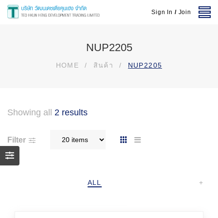
Sign In
/
Join
NUP2205
HOME
/
สินค้า
/
NUP2205
Showing all
2 results
Filter
ALL
+