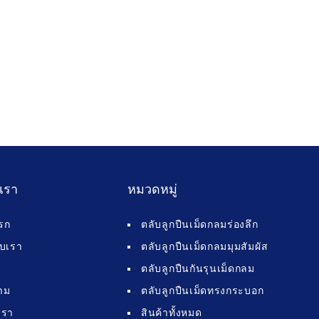
บเรา
หมวดหมู่
รก
ตลับลูกปืนเม็ดกลมร่องลึก
กับเรา
ตลับลูกปืนเม็ดกลมมุมสัมผัส
ตลับลูกปืนกันรุนเม็ดกลม
าม
ตลับลูกปืนเม็ดทรงกระบอก
เรา
สินค้าทั้งหมด