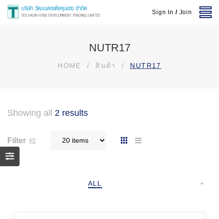
Sign In
/
Join
NUTR17
HOME
/
สินค้า
/
NUTR17
Showing all
2 results
Filter
ALL
+