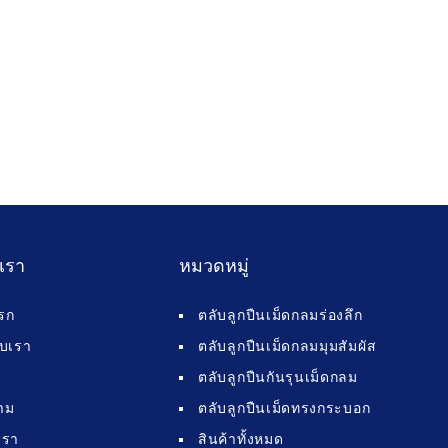
บเรา
หมวดหมู่
รก
ตลับลูกปืนเม็ดกลมร่องลึก
กับเรา
ตลับลูกปืนเม็ดกลมมุมสัมผัส
ตลับลูกปืนกันรุนเม็ดกลม
าม
ตลับลูกปืนเม็ดทรงกระบอก
เรา
สินค้าทั้งหมด