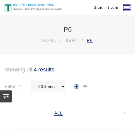
Sign In
/
Join
P6
HOME
/
สินค้า
/
P6
Showing all
4 results
Filter
ALL
+