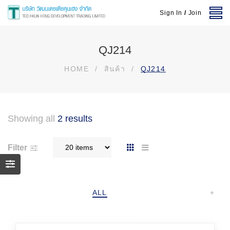
Sign In
/
Join
QJ214
HOME
/
สินค้า
/
QJ214
Showing all
2 results
Filter
ALL
+