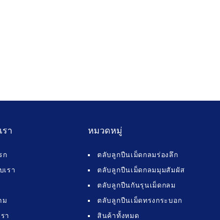
บเรา
หมวดหมู่
รก
ตลับลูกปืนเม็ดกลมร่องลึก
กับเรา
ตลับลูกปืนเม็ดกลมมุมสัมผัส
ตลับลูกปืนกันรุนเม็ดกลม
าม
ตลับลูกปืนเม็ดทรงกระบอก
เรา
สินค้าทั้งหมด