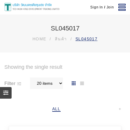
Sign In
/
Join
SL045017
HOME
/
สินค้า
/
SL045017
Showing the single result
Filter
ALL
+