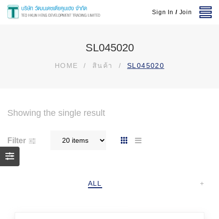
Sign In
/
Join
SL045020
HOME
/
สินค้า
/
SL045020
Showing the single result
Filter
ALL
+