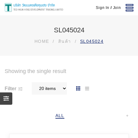
Sign In
/
Join
SL045024
HOME
/
สินค้า
/
SL045024
Showing the single result
Filter
ALL
+