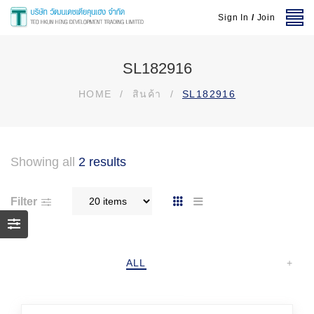
Sign In
/
Join
SL182916
HOME
/
สินค้า
/
SL182916
Showing all
2 results
Filter
ALL
+