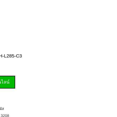
TVH-L285-C3
านไลน์
ผัส
,
3208