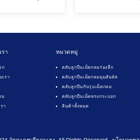
บเรา
หมวดหมู่
รก
ตลับลูกปืนเม็ดกลมร่องลึก
กับเรา
ตลับลูกปืนเม็ดกลมมุมสัมผัส
ตลับลูกปืนกันรุนเม็ดกลม
าม
ตลับลูกปืนเม็ดทรงกระบอก
เรา
สินค้าทั้งหมด
024 วัฒนเดชเตียคุนเฮง
. All Rights Reserved .
นโยบายขอ