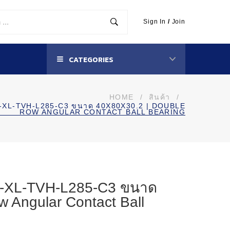
Sign In
/
Join
CATEGORIES
HOME
/
สินค้า
/
BD-XL-TVH-L285-C3 ขนาด 40X80X30.2 | DOUBLE
ROW ANGULAR CONTACT BALL BEARING
D-XL-TVH-L285-C3 ขนาด
 Angular Contact Ball