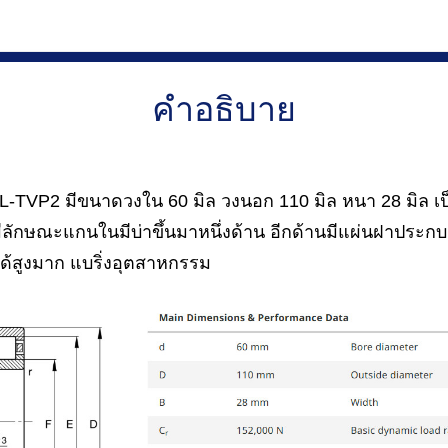
คำอธิบาย
TVP2 มีขนาดวงใน 60 มิล วงนอก 110 มิล หนา 28 มิล เป็
ักษณะแกนในมีบ่าขึ้นมาหนึ่งด้าน อีกด้านมีแผ่นฝาประก
ได้สูงมาก แบริ่งอุตสาหกรรม