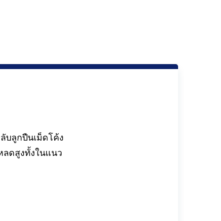
บลูกปืนเม็ดโค้ง
หลดสูงทั้งในแนว