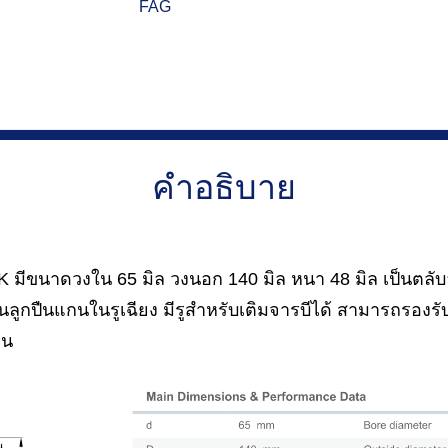
FAG
คำอธิบาย
มีขนาดวงใน 65 มิล วงนอก 140 มิล หนา 48 มิล เป็นตลับล
็นลูกปืนแกนในรูเฉียง มีรูสำหรับเติมจารบีได้ สามารถรองร
กน