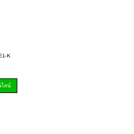
-E1-K
านไลน์