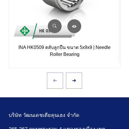
INA HK0509 ตลับลูกปืน ขนาด 5x9x9 | Needle
Roller Bearing
บริษัท วัฒนเดชเตียคุนเฮง จำกัด
265-267 ถนนพระราม 4 แขวงรองเมือง เขต