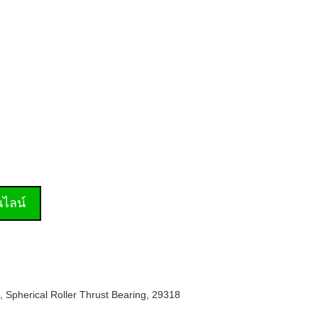
านไลน์
,
Spherical Roller Thrust Bearing
,
29318