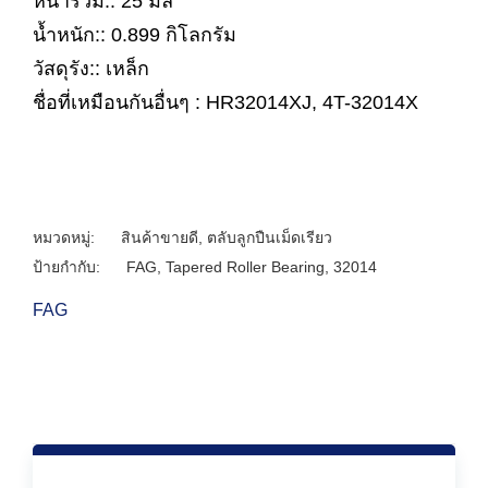
หนารวม:: 25 มิล
น้ำหนัก:: 0.899 กิโลกรัม
วัสดุรัง:: เหล็ก
ชื่อที่เหมือนกันอื่นๆ : HR32014XJ, 4T-32014X
หมวดหมู่:
สินค้าขายดี
,
ตลับลูกปืนเม็ดเรียว
ป้ายกำกับ:
FAG
,
Tapered Roller Bearing
,
32014
FAG