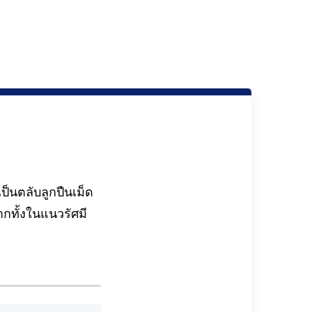
็นตลับลูกปืนเม็ด
ทั้งในแนวรัศมี