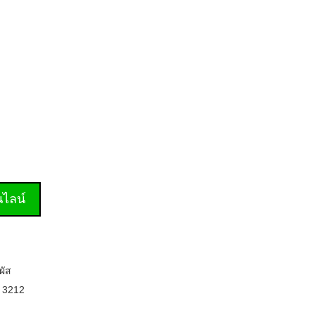
านไลน์
ผัส
,
3212