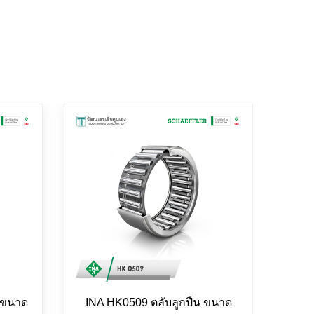
นขนาด
INA HK0509 ตลับลูกปืน ขนาด
FAG