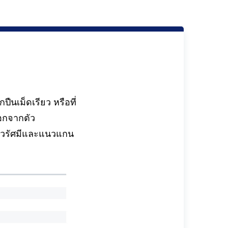
ืนเม็ดเรียว หรือที่
อกจากตัว
แนวรัศมีและแนวแกน