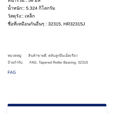
หนารวม:: 58 มิล
น้ำหนัก:: 5.324 กิโลกรัม
วัสดุรัง:: เหล็ก
ชื่อที่เหมือนกันอื่นๆ : 32315, HR32315J
หมวดหมู่:
สินค้าขายดี
,
ตลับลูกปืนเม็ดเรียว
ป้ายกำกับ:
FAG
,
Tapered Roller Bearing
,
32315
FAG