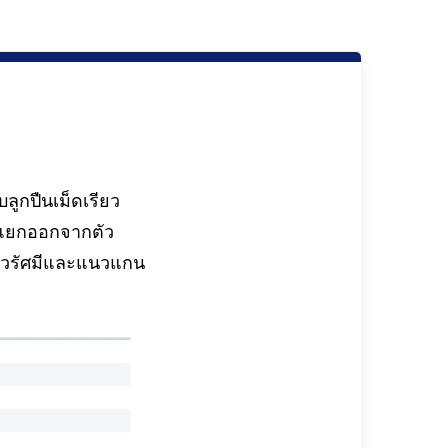
ลูกปืนเม็ดเรียว
) แยกออกจากตัว
แนวรัศมีและแนวแกน