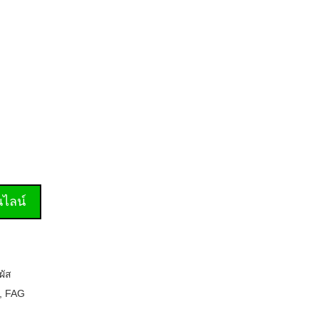
านไลน์
ผัส
,
FAG