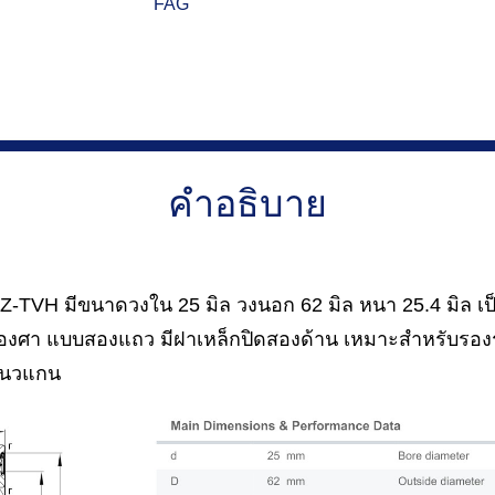
FAG
คำอธิบาย
-TVH มีขนาดวงใน 25 มิล วงนอก 62 มิล หนา 25.4 มิล เป็
° องศา แบบสองแถว มีฝาเหล็กปิดสองด้าน เหมาะสำหรับรอ
แนวแกน