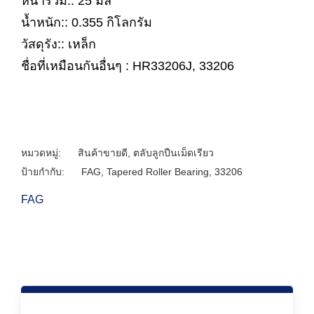
หนารวม:: 25 มิล
น้ำหนัก:: 0.355 กิโลกรัม
วัสดุรัง:: เหล็ก
ชื่อที่เหมือนกันอื่นๆ : HR33206J, 33206
หมวดหมู่:
สินค้าขายดี
,
ตลับลูกปืนเม็ดเรียว
ป้ายกำกับ:
FAG
,
Tapered Roller Bearing
,
33206
FAG