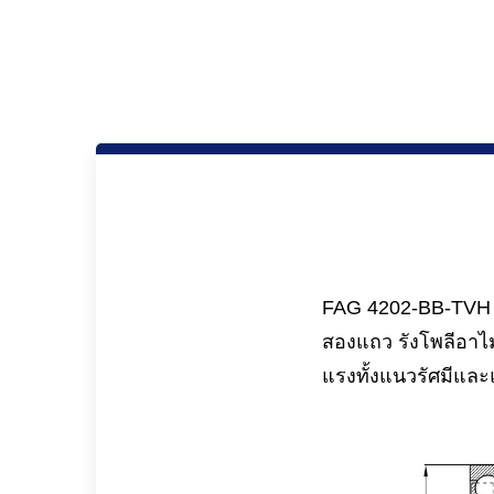
FAG 4202-BB-TVH มี
สองแถว รังโพลีอาไม
แรงทั้งแนวรัศมีแ