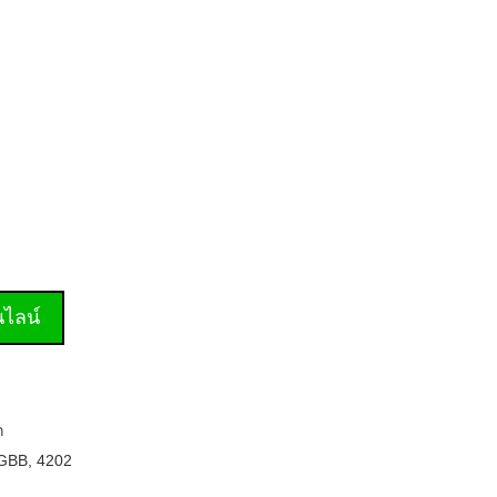
านไลน์
ก
GBB
,
4202