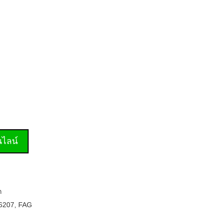
านไลน์
ก
6207
,
FAG