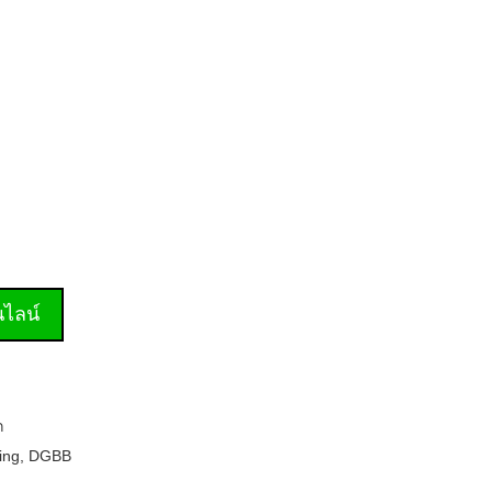
านไลน์
ก
ing
,
DGBB