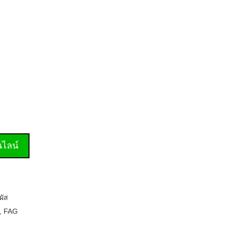
านไลน์
ผัส
,
FAG