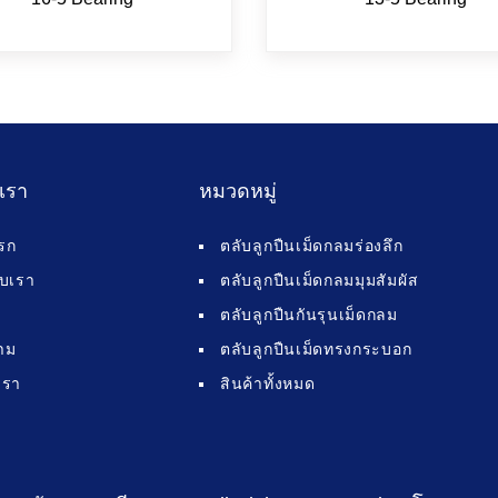
บเรา
หมวดหมู่
รก
ตลับลูกปืนเม็ดกลมร่องลึก
กับเรา
ตลับลูกปืนเม็ดกลมมุมสัมผัส
ตลับลูกปืนกันรุนเม็ดกลม
าม
ตลับลูกปืนเม็ดทรงกระบอก
เรา
สินค้าทั้งหมด