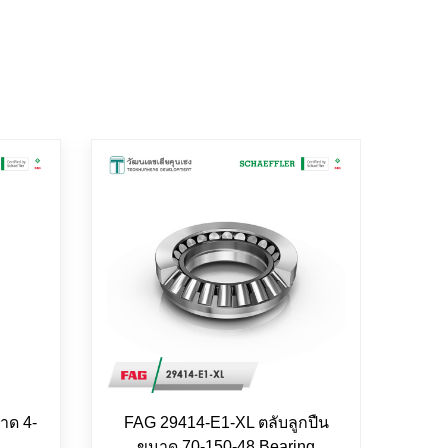
าด 4-
FAG 29414-E1-XL ตลับลูกปืน
FAG 
ขนาด 70-150-48 Bearing
8-22