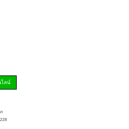
านไลน์
อก
228