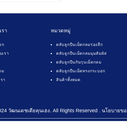
บเรา
หมวดหมู่
รก
ตลับลูกปืนเม็ดกลมร่องลึก
กับเรา
ตลับลูกปืนเม็ดกลมมุมสัมผัส
ตลับลูกปืนกันรุนเม็ดกลม
าม
ตลับลูกปืนเม็ดทรงกระบอก
เรา
สินค้าทั้งหมด
024 วัฒนเดชเตียคุนเฮง
. All Rights Reserved .
นโยบายขอ