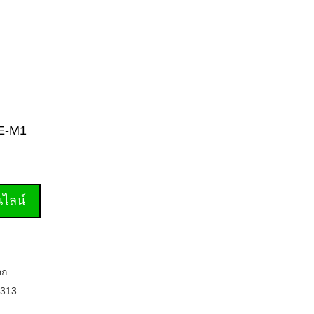
-E-M1
านไลน์
อก
313