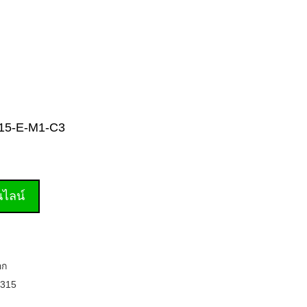
U315-E-M1-C3
านไลน์
อก
315