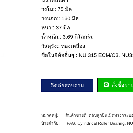
ขนาดสินค้า
วงใน:: 75 มิล
วงนอก:: 160 มิล
หนา:: 37 มิล
น้ำหนัก:: 3.69 กิโลกรัม
วัสดุรัง:: ทองเหลือง
ชื่อในยี่ห้ออื่นๆ : NU 315 ECM/C3, N
สั่งซื้อผ่
ติดต่อสอบถาม
หมวดหมู่:
สินค้าขายดี
,
ตลับลูกปืนเม็ดทรงกระบ
ป้ายกำกับ:
FAG
,
Cylindrical Roller Bearing
,
NU