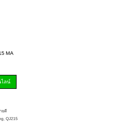
215 MA
านไลน์
ายดี
ng
,
QJ215