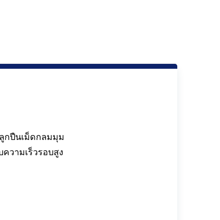
ูกปืนเม็ดกลมมุม
บความเร็วรอบสูง