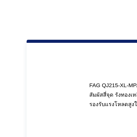
FAG QJ215-XL-MPA 
สัมผัสสี่จุด รังท
รองรับแรงโหลดสู