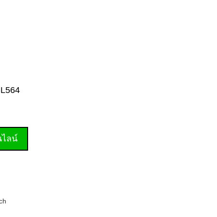
6-L564
านไลน์
ch