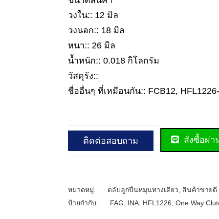
ขนาดสินค้า
วงใน:: 12 มิล
วงนอก:: 18 มิล
หนา:: 26 มิล
น้ำหนัก:: 0.018 กิโลกรัม
วัสดุรัง::
ชื่ออื่นๆ ที่เหมือนกัน:: FCB12, HFL122
สั่งซื้อผ่
ติดต่อสอบถาม
หมวดหมู่:
ตลับลูกปืนหมุนทางเดียว
,
สินค้าขายดี
ป้ายกำกับ:
FAG
,
INA
,
HFL1226
,
One Way Clut