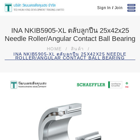
Sign In
/
Join
INA NKIB5905-XL ตลับลูกปืน 25x42x25
Needle Roller/Angular Contact Ball Bearing
HOME
/
สินค้า
/
INA NKIB5905-XL ตลับลูกปืน 25X42X25 NEEDLE
ROLLER/ANGULAR CONTACT BALL BEARING